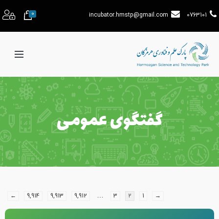
0
incubator.hmstp@gmail.com
0763101
گفتگوی عمومی
…
←
9,914
9,913
9,912
3
2
1
→