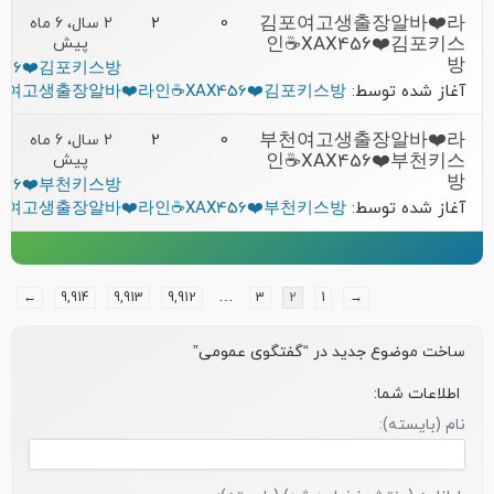
김포여고생출장알바❤️라
0
2
2 سال، 6 ماه
인☕XAX456❤️김포키스
پیش
방
56❤️김포키스방
آغاز شده توسط:
포여고생출장알바❤️라인☕XAX456❤️김포키스방
부천여고생출장알바❤️라
0
2
2 سال، 6 ماه
인☕XAX456❤️부천키스
پیش
방
56❤️부천키스방
آغاز شده توسط:
천여고생출장알바❤️라인☕XAX456❤️부천키스방
…
←
9,914
9,913
9,912
3
2
1
→
ساخت موضوع جدید در “گفتگوی عمومی”
اطلاعات شما:
نام (بایسته):