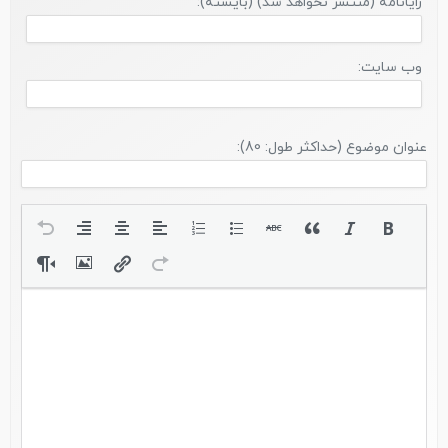
رایانامه (منتشر نخواهد شد) (بایسته):
وب سایت:
عنوان موضوع (حداکثر طول: 80):