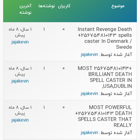
موضوع
کاربران
نوشته‌ها
آخرین
نوشته
Instant Revenge Death
0
1
1 سال، 8 ماه
+256754810143 spells
پیش
caster In Denmark /
jajakevin
Swede
آغاز شده توسط:
jajakevin
+۲۵۶۷۵۴۸۱۰۱۴۳ MOST
0
1
1 سال، 8 ماه
BRILLIANT DEATH
پیش
SPELL CASTER IN
jajakevin
USA,DUBLIN,
آغاز شده توسط:
jajakevin
MOST POWERFUL
0
1
1 سال، 8 ماه
+256754810143 DEATH
پیش
SPELLS CASTER THAT
jajakevin
REALLY
آغاز شده توسط:
jajakevin