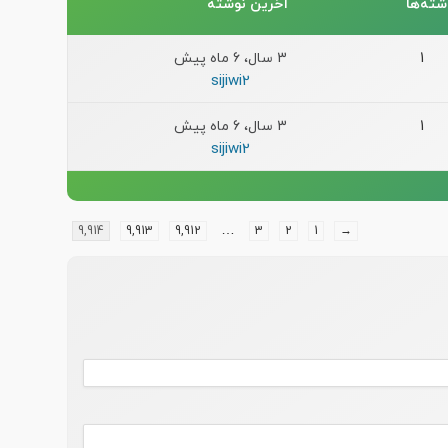
شته‌ها
آخرین نوشته
1
3 سال، 6 ماه پیش
sijiwi2
1
3 سال، 6 ماه پیش
sijiwi2
…
9,914
9,913
9,912
3
2
1
→