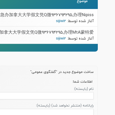
موضوع
急办加拿大大学假文凭Q微۹۳۶۷۹۴۲۹۵,办理Nipiss
آغاز شده توسط:
sijiwi2
加拿大大学假文凭Q微۹۳۶۷۹۴۲۹۵,办理MtA蒙特爱
آغاز شده توسط:
sijiwi2
ساخت موضوع جدید در “گفتگوی عمومی”
اطلاعات شما:
نام (بایسته):
رایانامه (منتشر نخواهد شد) (بایسته):