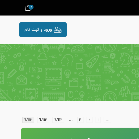
0
ورود و ثبت نام
…
9,914
9,913
9,912
3
2
1
→