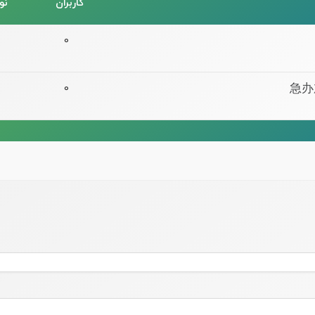
کاربران
نو
0
急办
0