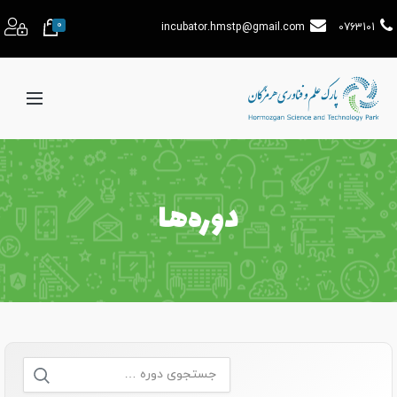
0
incubator.hmstp@gmail.com
0763101
دوره‌ها
جستجو
برای: