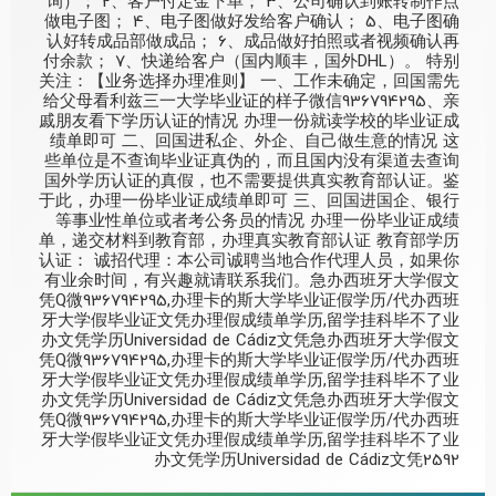
询）； 2、客户付定金下单； 3、公司确认到账转制作点
做电子图； 4、电子图做好发给客户确认； 5、电子图确
认好转成品部做成品； 6、成品做好拍照或者视频确认再
付余款； 7、快递给客户（国内顺丰，国外DHL）。 特别
关注：【业务选择办理准则】 一、工作未确定，回国需先
给父母看利兹三一大学毕业证的样子微信936794295、亲
戚朋友看下学历认证的情况 办理一份就读学校的毕业证成
绩单即可 二、回国进私企、外企、自己做生意的情况 这
些单位是不查询毕业证真伪的，而且国内没有渠道去查询
国外学历认证的真假，也不需要提供真实教育部认证。鉴
于此，办理一份毕业证成绩单即可 三、回国进国企、银行
等事业性单位或者考公务员的情况 办理一份毕业证成绩
单，递交材料到教育部，办理真实教育部认证 教育部学历
认证： 诚招代理：本公司诚聘当地合作代理人员，如果你
有业余时间，有兴趣就请联系我们。急办西班牙大学假文
凭Q微936794295,办理卡的斯大学毕业证假学历/代办西班
牙大学假毕业证文凭办理假成绩单学历,留学挂科毕不了业
办文凭学历Universidad de Cádiz文凭急办西班牙大学假文
凭Q微936794295,办理卡的斯大学毕业证假学历/代办西班
牙大学假毕业证文凭办理假成绩单学历,留学挂科毕不了业
办文凭学历Universidad de Cádiz文凭急办西班牙大学假文
凭Q微936794295,办理卡的斯大学毕业证假学历/代办西班
牙大学假毕业证文凭办理假成绩单学历,留学挂科毕不了业
办文凭学历Universidad de Cádiz文凭2592