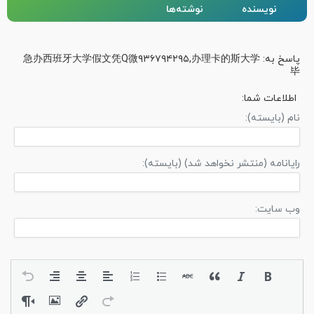
نویسنده
نوشته‌ها
پاسخ به: 急办西班牙大学假文凭Q微۹۳۶۷۹۴۲۹۵,办理卡的斯大学
毕
اطلاعات شما:
نام (بایسته):
رایانامه (منتشر نخواهد شد) (بایسته):
وب سایت: